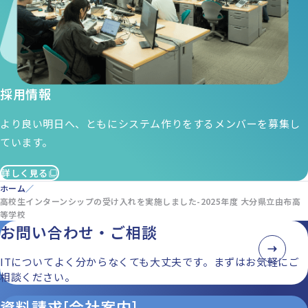
採用情報
より良い明日へ、ともにシステム作りをするメンバーを募集し
ています。
詳しく見る
ホーム
高校生インターンシップの受け入れを実施しました-2025年度 大分県立由布高
等学校
お問い合わせ・ご相談
ITについてよく分からなくても大丈夫です。まずはお気軽にご
相談ください。
資料請求[会社案内]