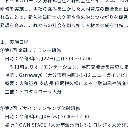
トヨタカローラ大分株式会社と株式会社ザイナスは、202
研修を実施し、両社の強みを生かした人材育成の機会を創出
れることで、新入社員同士の交流や将来的なつながりを促
発想を育み、これからの社会を切り拓く人材の育成を目指し
１．実施日程
①第1回 金融リテラシー研修
日時：令和8年5月22日(金)13:00～17:00
※11時よりオリエンテーション、事前交流会を実施し
場所：Garraway0（大分市府内町1-1-12 ニューガイアビ
概要：大和証券 支店長 田尻悦久様による金融知識や資産
主催：トヨタカローラ大分
②第2回 デザインシンキング体験研修
日時：令和8年6月4日(木)10:00～17:00
場所：OWN SPACE（大分市金池南1-5-1 コレジオ大分5F